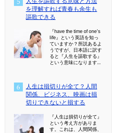
人生を謳歌する意味と方法
を理解すれば青春も余生も
謳歌できる
『have the time of one’s
life』という英語を知っ
ていますか？所説あるよ
うですが、日本語に訳す
ると『人生を謳歌する』
という意味になります...
人生は損切りが全て？人間
関係、ビジネス、映画は損
切りできないと損する
『人生は損切りが全て』
という考え方がありま
す。これは、人間関係、