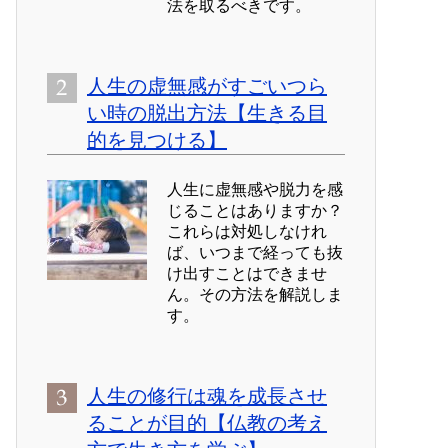
法を取るべきです。
人生の虚無感がすごいつら
い時の脱出方法【生きる目
的を見つける】
人生に虚無感や脱力を感
じることはありますか？
これらは対処しなけれ
ば、いつまで経っても抜
け出すことはできませ
ん。その方法を解説しま
す。
人生の修行は魂を成長させ
ることが目的【仏教の考え