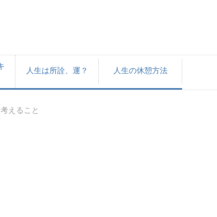
キ
人生は所詮、運？
人生の休憩方法
に考えること